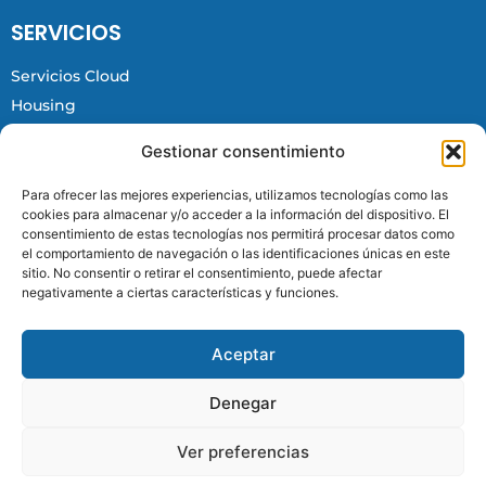
SERVICIOS
Servicios Cloud
Housing
Virtualización On-Premise
Gestionar consentimiento
Redes y Ciberseguridad
Videovigilancia
Para ofrecer las mejores experiencias, utilizamos tecnologías como las
cookies para almacenar y/o acceder a la información del dispositivo. El
Mantenimiento y soporte
consentimiento de estas tecnologías nos permitirá procesar datos como
el comportamiento de navegación o las identificaciones únicas en este
sitio. No consentir o retirar el consentimiento, puede afectar
CONTACTO
negativamente a ciertas características y funciones.
Calle Hogar Provincial, 5 nave 4, 03559 Alicante
Aceptar
+34 965 063 034
info@icarocloud.com
Denegar
Ver preferencias
Todos los derechos reservados para IcaroCloud.SL